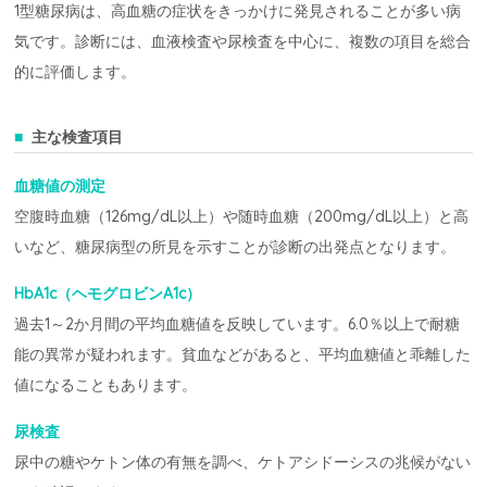
1型糖尿病は、高血糖の症状をきっかけに発見されることが多い病
気です。診断には、血液検査や尿検査を中心に、複数の項目を総合
的に評価します。
主な検査項目
血糖値の測定
空腹時血糖（126mg/dL以上）や随時血糖（200mg/dL以上）と高
いなど、糖尿病型の所見を示すことが診断の出発点となります。
HbA1c（ヘモグロビンA1c）
過去1～2か月間の平均血糖値を反映しています。6.0％以上で耐糖
能の異常が疑われます。貧血などがあると、平均血糖値と乖離した
値になることもあります。
尿検査
尿中の糖やケトン体の有無を調べ、ケトアシドーシスの兆候がない