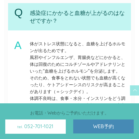
感染症にかかると血糖が上がるのはな
ぜですか？
体がストレス状態になると、血糖を上げるホルモ
ンが出るためです。
風邪やインフルエンザ、胃腸炎などにかかると、
体は回復のためにコルチゾールやアドレナリンと
いった“血糖を上げるホルモン”を分泌します。
そのため、食事をとれない状態でも血糖が高くな
ったり、ケトアシドーシスのリスクが高まること
があります（＝シックデイ）。
体調不良時は、食事・水分・インスリンをどう調
整するかをあらかじめ医師と相談しておくと安心
です。
お電話・Webからご予約いただけます。
052-701-1021
WEB予約
tel.