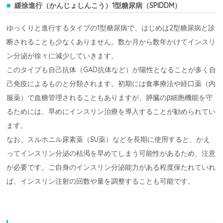
緩徐進行（かんじょしんこう）1型糖尿病（SPIDDM）
ゆっくりと進行するタイプの1型糖尿病で、はじめは2型糖尿病と診
断されることも少なくありません。数か月から数年かけてインスリ
ン分泌が徐々に減少していきます。
このタイプも自己抗体（GAD抗体など）が陽性となることが多く自
己免疫によるものと分類されます。初期には食事療法や経口薬（内
服薬）で血糖管理されることもありますが、膵臓のβ細胞機能を守
るためには、早めにインスリン治療を導入することが勧められてい
ます。
なお、スルホニル尿素薬（SU薬）などを長期に使用すると、かえ
ってインスリン分泌の枯渇を早めてしまう可能性があるため、注意
が必要です。ご自身のインスリン分泌能力がある程度保たれていれ
ば、インスリン注射の回数や量を調整することも可能です。