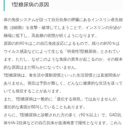
1型糖尿病の原因
体の免疫システムが誤って自分自身の膵臓にあるインスリン産生細
胞（β細胞）を攻撃・破壊してしまうことで、インスリンの分泌が
極端に低下し、高血糖の状態が続くようになります。
原因の約90％はこの自己免疫反応によるもので、残りの約10％は
ウイルス感染などによって生じる「特発性1型糖尿病」とされてい
ます。ただし、なぜこのような免疫の異常が起こるのか、その根本
的な原因はまだ明らかになっていません。
1型糖尿病は、食生活や運動習慣といった生活習慣とは直接関係が
ありません。発症は予防が難しく、どんなに健康的な生活を送って
いても発症することがあります。
また、1型糖尿病は一般的に「遺伝する病気」ではありませんが、
遺伝的な素因が関与していることもあります。
さらに、1型糖尿病と診断された方の多く（90％以上）で、GAD抗
体やIA-2抗体などの自己抗体が血液検査で陽性となります。これら