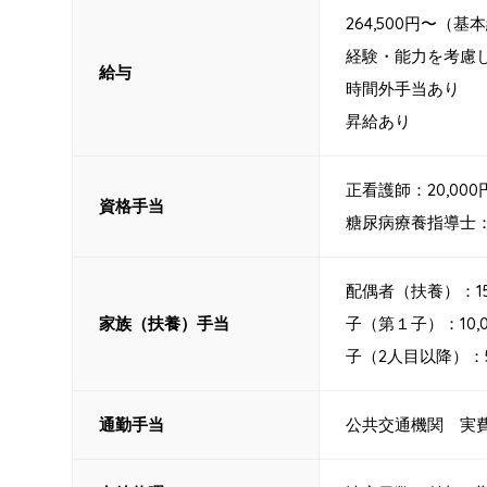
264,500円〜（
経験・能力を考慮
給与
時間外手当あり
昇給あり
正看護師：20,000
資格手当
糖尿病療養指導士
配偶者（扶養）：15
家族（扶養）手当
子（第１子）：10,0
子（2人目以降）：5
通勤手当
公共交通機関 実費