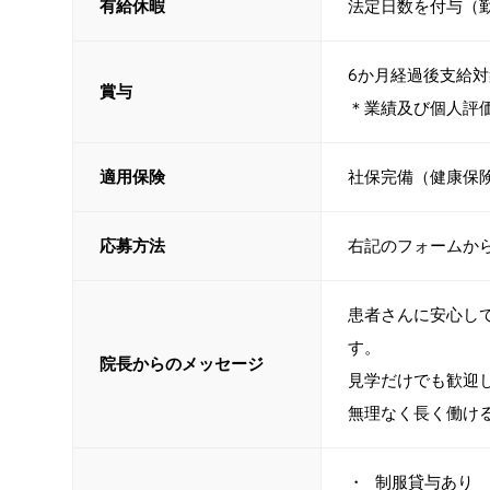
有給休暇
法定日数を付与（勤
6か月経過後支給
賞与
＊業績及び個人評
適用保険
社保完備（健康保
応募方法
右記のフォームか
患者さんに安心し
す。
院長からのメッセージ
見学だけでも歓迎
無理なく長く働け
制服貸与あり