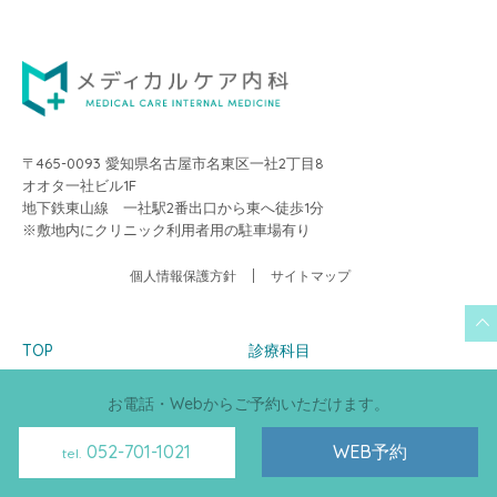
〒465-0093 愛知県名古屋市名東区一社2丁目8
オオタ一社ビル1F
地下鉄東山線 一社駅2番出口から東へ徒歩1分
※敷地内にクリニック利用者用の駐車場有り
個人情報保護方針
サイトマップ
TOP
診療科目
当院について
糖尿病
お電話・Webからご予約いただけます。
院長あいさつ
生活習慣病
052-701-1021
WEB予約
診療の流れ
骨粗鬆症
tel.
スタッフ紹介
甲状腺・内分泌代謝疾患