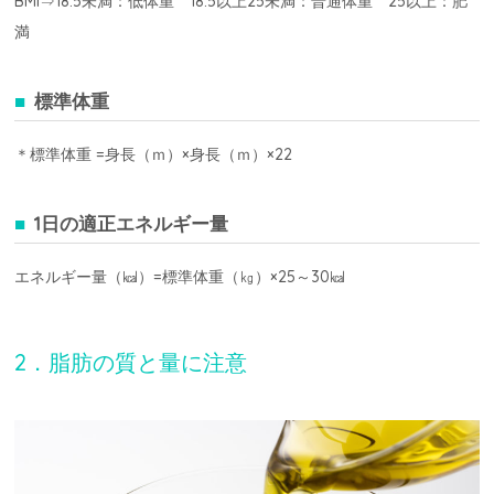
BMI⇒18.5未満：低体重 18.5以上25未満：普通体重 25以上：肥
満
標準体重
＊標準体重 =身長（ｍ）×身長（ｍ）×22
1日の適正エネルギー量
エネルギー量（㎉）=標準体重（㎏）×25～30㎉
2．脂肪の質と量に注意