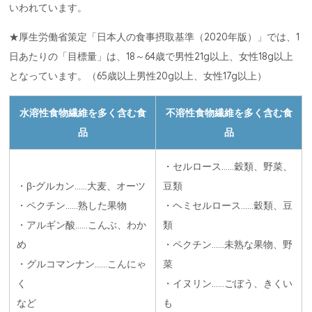
いわれています。
★厚生労働省策定「日本人の食事摂取基準（2020年版）」では、1
日あたりの「目標量」は、18～64歳で男性21g以上、女性18g以上
となっています。（65歳以上男性20g以上、女性17g以上）
水溶性食物繊維を多く含む食
不溶性食物繊維を多く含む食
品
品
・セルロース……穀類、野菜、
・β-グルカン……大麦、オーツ
豆類
・ペクチン……熟した果物
・ヘミセルロース……穀類、豆
・アルギン酸……こんぶ、わか
類
め
・ペクチン……未熟な果物、野
・グルコマンナン……こんにゃ
菜
く
・イヌリン……ごぼう、きくい
など
も