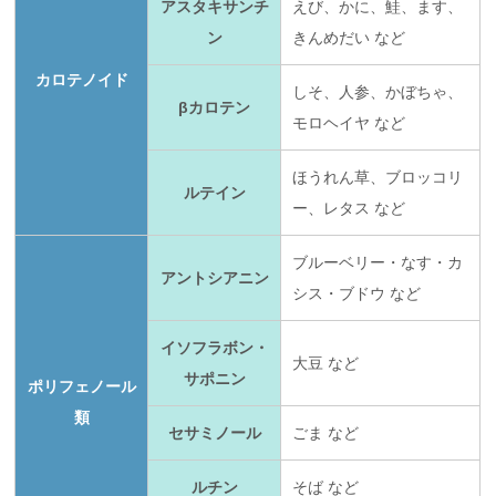
アスタキサンチ
えび、かに、鮭、ます、
ン
きんめだい など
カロテノイド
しそ、人参、かぼちゃ、
βカロテン
モロヘイヤ など
ほうれん草、ブロッコリ
ルテイン
ー、レタス など
ブルーベリー・なす・カ
アントシアニン
シス・ブドウ など
イソフラボン・
大豆 など
サポニン
ポリフェノール
類
セサミノール
ごま など
ルチン
そば など