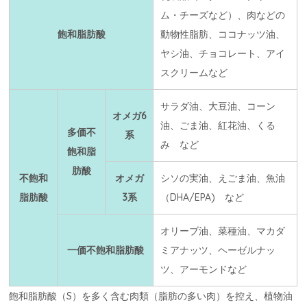
ム・チーズなど）、肉などの
飽和脂肪酸
動物性脂肪、ココナッツ油、
ヤシ油、チョコレート、アイ
スクリームなど
サラダ油、大豆油、コーン
オメガ6
油、ごま油、紅花油、くる
多価不
系
み など
飽和脂
肪酸
不飽和
オメガ
シソの実油、えごま油、魚油
脂肪酸
3系
（DHA/EPA) など
オリーブ油、菜種油、マカダ
一価不飽和脂肪酸
ミアナッツ、ヘーゼルナッ
ツ、アーモンドなど
飽和脂肪酸（S）を多く含む肉類（脂肪の多い肉）を控え、植物油