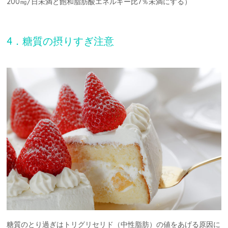
200㎎/日未満と飽和脂肪酸エネルギー比7％未満にする）
4．糖質の摂りすぎ注意
糖質のとり過ぎはトリグリセリド（中性脂肪）の値をあげる原因に