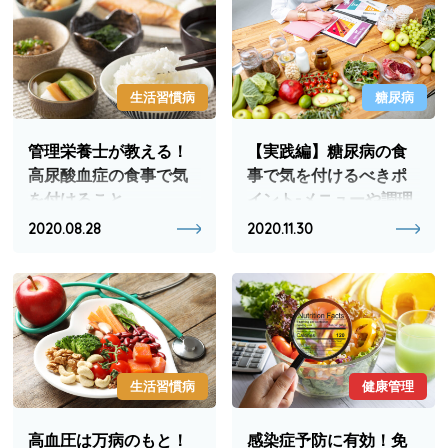
生活習慣病
糖尿病
管理栄養士が教える！
【実践編】糖尿病の食
高尿酸血症の食事で気
事で気を付けるべきポ
を付けること
イント-メニューや調理
方法について-
2020.08.28
2020.11.30
生活習慣病
健康管理
高血圧は万病のもと！
感染症予防に有効！免