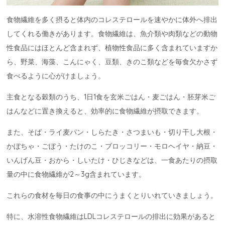
食物繊維を多く摂ると体内のコレステロールを速やかに体外へ排出
してくれる働きがあります。食物繊維は、魚介類や肉類などの動物
性食品にはほとんど含まれず、植物性食品に多く含まれていますか
ら、野菜、海藻、こんにゃく、豆類、きのこ類などを毎食欠かさず
食べるように心がけましょう。
主食となる穀類のうち、1日1食を玄米ごはん・麦ごはん・胚芽米ご
はんなどに置き換えると、効率的に食物繊維が摂取できます。
また、そば・ライ麦パン・しらたき・さつまいも・切り干し大根・
かぼちゃ・ごぼう・たけのこ・ブロッコリー・モロヘイヤ・納豆・
いんげん豆・おから・しいたけ・ひじきなどは、一食あたりの摂取
量の中に食物繊維が2～3g含まれています。
これらの食材を毎日の食事の中にうまくとりいれていきましょう。
特に、水溶性食物繊維はLDLコレステロールの排出に効果があると