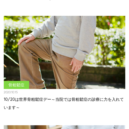
骨粗鬆症
2020.10.15
10/20は世界骨粗鬆症デー～当院では骨粗鬆症の診療に力を入れて
います～